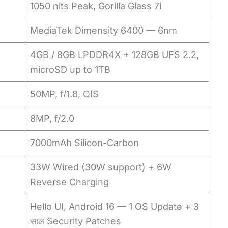
1050 nits Peak, Gorilla Glass 7i
MediaTek Dimensity 6400 — 6nm
4GB / 8GB LPDDR4X + 128GB UFS 2.2,
microSD up to 1TB
50MP, f/1.8, OIS
8MP, f/2.0
7000mAh Silicon-Carbon
33W Wired (30W support) + 6W
Reverse Charging
Hello UI, Android 16 — 1 OS Update + 3
साल Security Patches