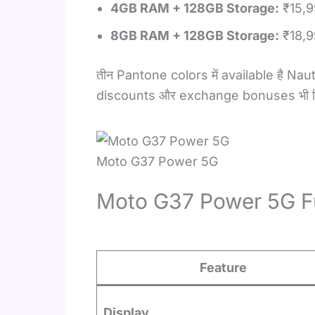
4GB RAM + 128GB Storage:
₹15,9
8GB RAM + 128GB Storage:
₹18,9
तीन Pantone colors में available है Na
discounts और exchange bonuses भी मिल र
Moto G37 Power 5G
Moto G37 Power 5G Ful
Feature
Display